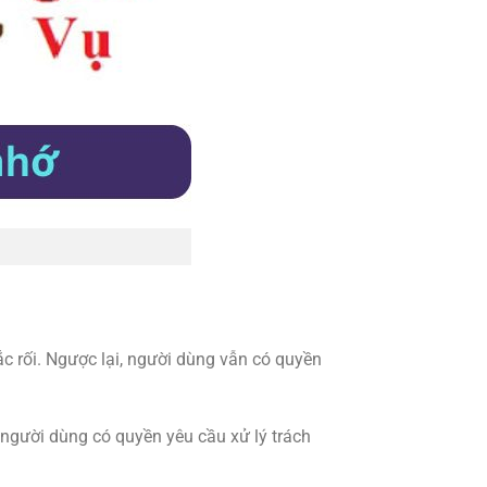
c rối. Ngược lại, người dùng vẫn có quyền
 người dùng có quyền yêu cầu xử lý trách