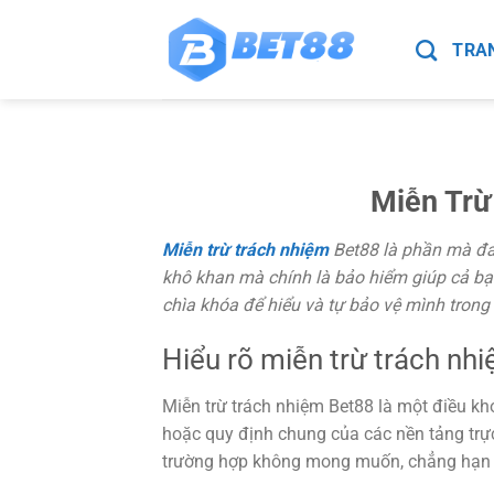
Bỏ
qua
TRA
nội
dung
Miễn Trừ
Miễn trừ trách nhiệm
Bet88 là phần mà đa 
khô khan mà chính là bảo hiểm giúp cả bạn
chìa khóa để hiểu và tự bảo vệ mình trong 
Hiểu rõ miễn trừ trách nh
Miễn trừ trách nhiệm Bet88 là một điều kh
hoặc quy định chung của các nền tảng trự
trường hợp không mong muốn, chẳng hạn nh