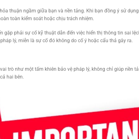
thỏa thuận ngầm giữa bạn và nền tảng. Khi bạn đồng ý sử dụng
hoàn toàn kiểm soát hoặc chịu trách nhiệm.
n gặp phải sự cố kỹ thuật dẫn đến việc hiển thị thông tin sai lệ
pháp lý, miễn là sự cố đó không do cố ý hoặc cẩu thả gây ra.
vai trò như một tấm khiên bảo vệ pháp lý, không chỉ giúp nền 
cả hai bên.