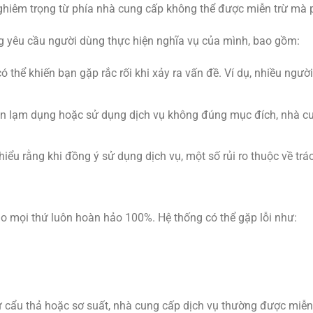
ghiêm trọng từ phía nhà cung cấp không thể được miễn trừ mà p
ng yêu cầu người dùng thực hiện nghĩa vụ của mình, bao gồm:
 thể khiến bạn gặp rắc rối khi xảy ra vấn đề. Ví dụ, nhiều người
n lạm dụng hoặc sử dụng dịch vụ không đúng mục đích, nhà cu
iểu rằng khi đồng ý sử dụng dịch vụ, một số rủi ro thuộc về tr
o mọi thứ luôn hoàn hảo 100%. Hệ thống có thể gặp lỗi như:
ự cẩu thả hoặc sơ suất, nhà cung cấp dịch vụ thường được miễn