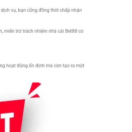
 dịch vụ, bạn cũng đồng thời chấp nhận
ch, miễn trừ trách nhiệm nhà cái Bet88 có
tảng hoạt động ổn định mà còn tạo ra một