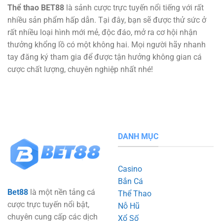
Thể thao BET88
là sảnh cược trực tuyến nổi tiếng với rất
nhiều sản phẩm hấp dẫn. Tại đây, bạn sẽ được thử sức ở
rất nhiều loại hình mới mẻ, độc đáo, mở ra cơ hội nhận
thưởng khổng lồ có một không hai. Mọi người hãy nhanh
tay đăng ký tham gia để được tận hưởng không gian cá
cược chất lượng, chuyên nghiệp nhất nhé!
DANH MỤC
Casino
Bắn Cá
Bet88
là một nền tảng cá
Thể Thao
cược trực tuyến nổi bật,
Nỗ Hũ
chuyên cung cấp các dịch
Xổ Số