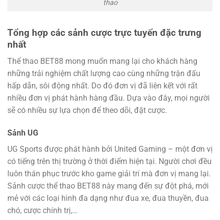
thao
Tổng hợp các sảnh cược trực tuyến đặc trưng
nhất
Thể thao BET88 mong muốn mang lại cho khách hàng
những trải nghiệm chất lượng cao cùng những trận đấu
hấp dẫn, sôi động nhất. Do đó đơn vị đã liên kết với rất
nhiều đơn vị phát hành hàng đầu. Dựa vào đây, mọi người
sẽ có nhiều sự lựa chọn để theo dõi, đặt cược.
Sảnh UG
UG Sports được phát hành bởi United Gaming – một đơn vị
có tiếng trên thị trường ở thời điểm hiện tại. Người chơi đều
luôn thán phục trước kho game giải trí mà đơn vị mang lại.
Sảnh cược thể thao BET88 này mang đến sự đột phá, mới
mẻ với các loại hình đa dạng như đua xe, đua thuyền, đua
chó, cược chính trị,…