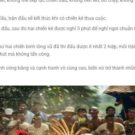
ết, không thể tiếp tục chiến đấu, không tiến lên, bỏ chạy, không
ấu, trận đấu sẽ kết thúc khi có chiến kê thua cuộc.
 đấu, sau đó hai chiến kê được nghỉ 5 phút để nghỉ ngơi chuẩn 
ư hai chiến binh lông vũ đã thi đấu được ít nhất 2 hiệp, mỗi trậ
phút mà không tấn công.
ính công bằng và cạnh tranh vô cùng cao, biến nó trở thành nh