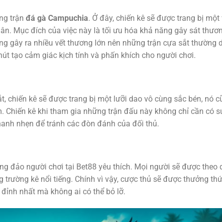
ng trận
đá gà Campuchia
. Ở đây, chiến kê sẽ được trang bị một
chân. Mục đích của việc này là tối ưu hóa khả năng gây sát thươ
ng gây ra nhiều vết thương lớn nên những trận cựa sắt thường 
út tạo cảm giác kịch tính và phấn khích cho người chơi.
, chiến kê sẽ được trang bị một lưỡi dao vô cùng sắc bén, nó 
. Chiến kê khi tham gia những trận đấu này không chỉ cần có s
anh nhẹn để tránh các đòn đánh của đối thủ.
ng đảo người chơi tại Bet88 yêu thích. Mọi người sẽ được theo 
 trường kê nổi tiếng. Chính vì vậy, cược thủ sẽ được thưởng th
t đỉnh nhất mà không ai có thể bỏ lỡ.