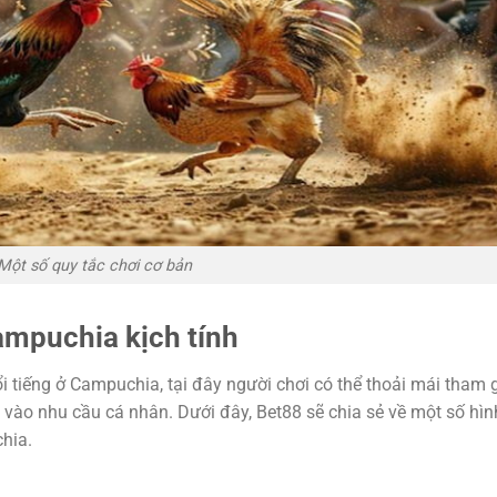
Một số quy tắc chơi cơ bản
ampuchia kịch tính
nổi tiếng ở Campuchia, tại đây người chơi có thể thoải mái tham 
 vào nhu cầu cá nhân. Dưới đây, Bet88 sẽ chia sẻ về một số hìn
hia.