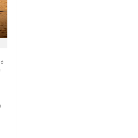
với
n
i