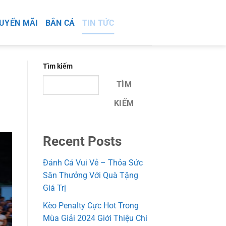
UYẾN MÃI
BẮN CÁ
TIN TỨC
Tìm kiếm
TÌM
KIẾM
Recent Posts
Đánh Cá Vui Vẻ – Thỏa Sức
Săn Thưởng Với Quà Tặng
Giá Trị
Kèo Penalty Cực Hot Trong
Mùa Giải 2024 Giới Thiệu Chi