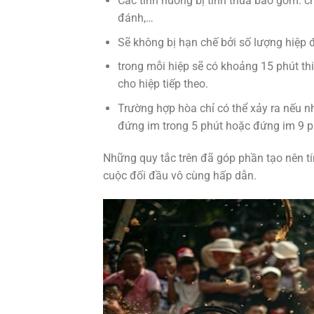
Các tình huống bị tính thua bao gồm: ch
đánh,…
Sẽ không bị hạn chế bởi số lượng hiệp đ
trong mỗi hiệp sẽ có khoảng 15 phút thi
cho hiệp tiếp theo.
Trường hợp hòa chỉ có thể xảy ra nếu nh
đứng im trong 5 phút hoặc đứng im 9 
Những quy tắc trên đã góp phần tạo nên t
cuộc đối đầu vô cùng hấp dẫn.