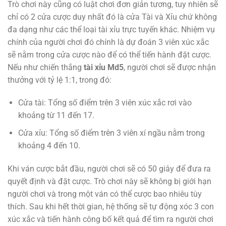
Trò chơi này cũng có luật chơi đơn giản tương, tuy nhiên sẽ
chỉ có 2 cửa cược duy nhất đó là cửa Tài và Xỉu chứ không
đa dạng như các thể loại tài xỉu trực tuyến khác. Nhiệm vụ
chính của người chơi đó chính là dự đoán 3 viên xúc xắc
sẽ nằm trong cửa cược nào để có thể tiến hành đặt cược.
Nếu như chiến thắng
tài xỉu Md5
, người chơi sẽ được nhận
thưởng với tỷ lệ 1:1, trong đó:
Cửa tài: Tổng số điểm trên 3 viên xúc xắc rơi vào
khoảng từ 11 đến 17.
Cửa xỉu: Tổng số điểm trên 3 viên xí ngầu nằm trong
khoảng 4 đến 10.
Khi ván cược bắt đầu, người chơi sẽ có 50 giây để đưa ra
quyết định và đặt cược. Trò chơi này sẽ không bị giới hạn
người chơi và trong một ván có thể cược bao nhiêu tùy
thích. Sau khi hết thời gian, hệ thống sẽ tự động xóc 3 con
xúc xắc và tiến hành công bố kết quả để tìm ra người chơi