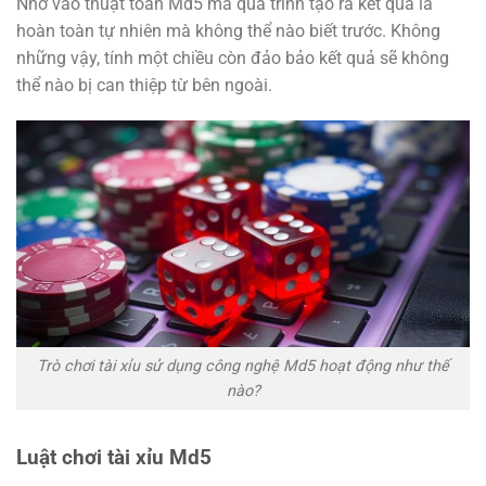
Nhờ vào thuật toán Md5 mà quá trình tạo ra kết quả là
hoàn toàn tự nhiên mà không thể nào biết trước. Không
những vậy, tính một chiều còn đảo bảo kết quả sẽ không
thể nào bị can thiệp từ bên ngoài.
Trò chơi tài xỉu sử dụng công nghệ Md5 hoạt động như thế
nào?
Luật chơi tài xỉu Md5