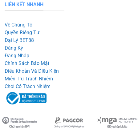
LIÊN KẾT NHANH
Về Chúng Tôi
Quyền Riêng Tư
Đại Lý BET88
Đăng Ký
Đăng Nhập
Chính Sách Bảo Mật
Điều Khoản Và Điều Kiện
Miễn Trừ Trách Nhiệm
Chơi Có Trách Nhiệm