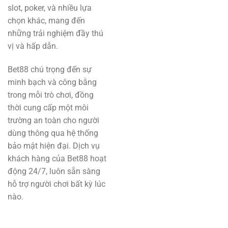
slot, poker, và nhiều lựa
chọn khác, mang đến
những trải nghiệm đầy thú
vị và hấp dẫn.
Bet88 chú trọng đến sự
minh bạch và công bằng
trong mỗi trò chơi, đồng
thời cung cấp một môi
trường an toàn cho người
dùng thông qua hệ thống
bảo mật hiện đại. Dịch vụ
khách hàng của Bet88 hoạt
động 24/7, luôn sẵn sàng
hỗ trợ người chơi bất kỳ lúc
nào.