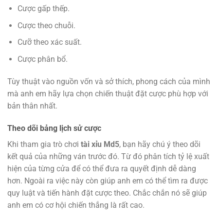
Cược gấp thếp.
Cược theo chuỗi.
Cưỡ theo xác suất.
Cược phân bổ.
Tùy thuật vào nguồn vốn và sở thích, phong cách của mình
mà anh em hãy lựa chọn chiến thuật đặt cược phù hợp với
bản thân nhất.
Theo dõi bảng lịch sử cược
Khi tham gia trò chơi
tài xỉu Md5
, bạn hãy chú ý theo dõi
kết quả của những ván trước đó. Từ đó phân tích tỷ lệ xuất
hiện của từng cửa để có thể đưa ra quyết định dễ dàng
hơn. Ngoài ra việc này còn giúp anh em có thể tìm ra được
quy luật và tiến hành đặt cược theo. Chắc chắn nó sẽ giúp
anh em có cơ hội chiến thắng là rất cao.