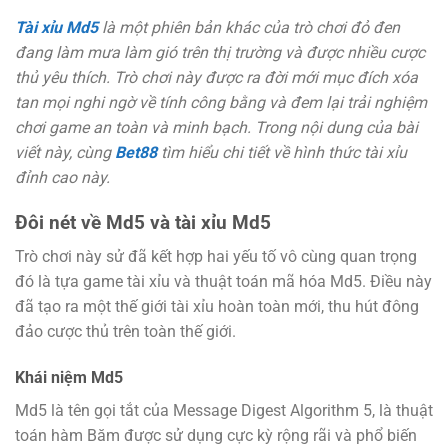
Tài xỉu Md5
là một phiên bản khác của trò chơi đỏ đen
đang làm mưa làm gió trên thị trường và được nhiều cược
thủ yêu thích. Trò chơi này được ra đời mới mục đích xóa
tan mọi nghi ngờ về tính công bằng và đem lại trải nghiệm
chơi game an toàn và minh bạch. Trong nội dung của bài
viết này, cùng
Bet88
tìm hiểu chi tiết về hình thức tài xỉu
đỉnh cao này.
Đôi nét về Md5 và tài xỉu Md5
Trò chơi này sử đã kết hợp hai yếu tố vô cùng quan trọng
đó là tựa game tài xỉu và thuật toán mã hóa Md5. Điều này
đã tạo ra một thế giới tài xỉu hoàn toàn mới, thu hút đông
đảo cược thủ trên toàn thế giới.
Khái niệm Md5
Md5 là tên gọi tắt của Message Digest Algorithm 5, là thuật
toán hàm Băm được sử dụng cực kỳ rộng rãi và phổ biến