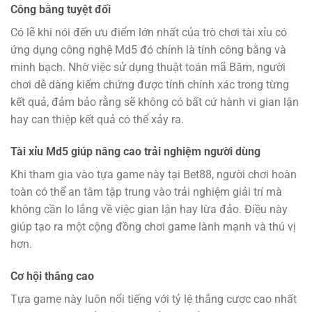
Công bằng tuyệt đối
Có lẽ khi nói đến ưu điểm lớn nhất của trò chơi tài xỉu có
ứng dụng công nghệ Md5 đó chính là tính công bằng và
minh bạch. Nhờ việc sử dụng thuật toán mã Băm, người
chơi dễ dàng kiểm chứng được tính chính xác trong từng
kết quả, đảm bảo rằng sẽ không có bất cứ hành vi gian lận
hay can thiệp kết quả có thể xảy ra.
Tài xỉu Md5 giúp nâng cao trải nghiệm người dùng
Khi tham gia vào tựa game này tại Bet88, người chơi hoàn
toàn có thể an tâm tập trung vào trải nghiệm giải trí mà
không cần lo lắng về việc gian lận hay lừa đảo. Điều này
giúp tạo ra một cộng đồng chơi game lành mạnh và thú vị
hơn.
Cơ hội thắng cao
Tựa game này luôn nổi tiếng với tỷ lệ thắng cược cao nhất