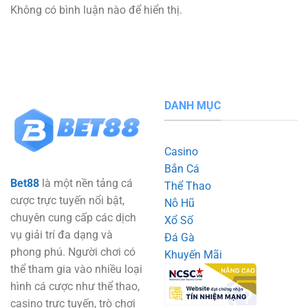
Không có bình luận nào để hiển thị.
DANH MỤC
Casino
Bắn Cá
Bet88
là một nền tảng cá
Thể Thao
cược trực tuyến nổi bật,
Nỗ Hũ
chuyên cung cấp các dịch
Xổ Số
vụ giải trí đa dạng và
Đá Gà
phong phú. Người chơi có
Khuyến Mãi
thể tham gia vào nhiều loại
hình cá cược như thể thao,
casino trực tuyến, trò chơi