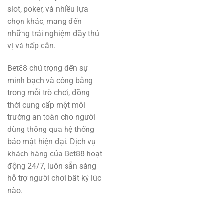
slot, poker, và nhiều lựa
chọn khác, mang đến
những trải nghiệm đầy thú
vị và hấp dẫn.
Bet88 chú trọng đến sự
minh bạch và công bằng
trong mỗi trò chơi, đồng
thời cung cấp một môi
trường an toàn cho người
dùng thông qua hệ thống
bảo mật hiện đại. Dịch vụ
khách hàng của Bet88 hoạt
động 24/7, luôn sẵn sàng
hỗ trợ người chơi bất kỳ lúc
nào.