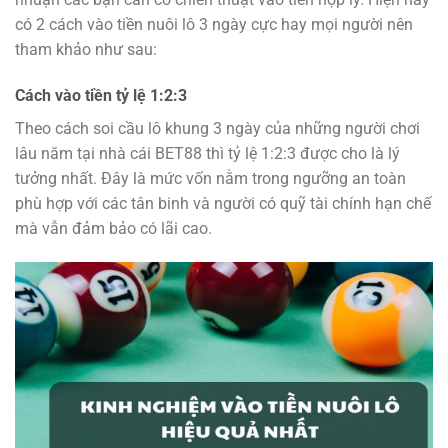
có 2 cách vào tiền nuôi lô 3 ngày cực hay mọi người nên
tham khảo như sau:
Cách vào tiền tỷ lệ 1:2:3
Theo cách soi cầu lô khung 3 ngày của những người chơi
lâu năm tại nhà cái BET88 thì tỷ lệ 1:2:3 được cho là lý
tưởng nhất. Đây là mức vốn nằm trong ngưỡng an toàn
phù hợp với các tân binh và người có quỹ tài chính hạn chế
mà vẫn đảm bảo có lãi cao.