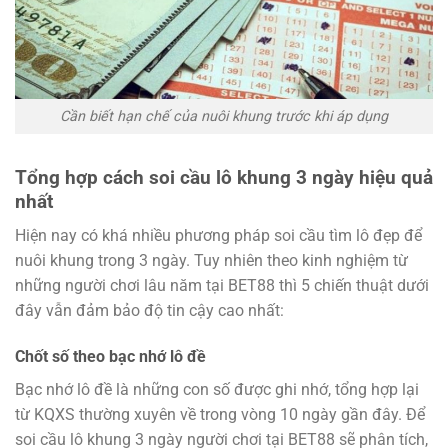
Cần biết hạn chế của nuôi khung trước khi áp dụng
Tổng hợp cách soi cầu lô khung 3 ngày hiệu quả
nhất
Hiện nay có khá nhiều phương pháp soi cầu tìm lô đẹp để
nuôi khung trong 3 ngày. Tuy nhiên theo kinh nghiệm từ
những người chơi lâu năm tại BET88 thì 5 chiến thuật dưới
đây vẫn đảm bảo độ tin cậy cao nhất:
Chốt số theo bạc nhớ lô đề
Bạc nhớ lô đề là những con số được ghi nhớ, tổng hợp lại
từ KQXS thường xuyên về trong vòng 10 ngày gần đây. Để
soi cầu lô khung 3 ngày người chơi tại BET88 sẽ phân tích,