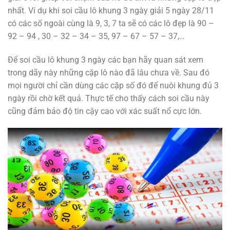
nhất. Ví dụ khi soi cầu lô khung 3 ngày giải 5 ngày 28/11
có các số ngoài cùng là 9, 3, 7 ta sẽ có các lô đẹp là 90 –
92 – 94 , 30 – 32 – 34 – 35, 97 – 67 – 57 – 37,…
Để soi cầu lô khung 3 ngày các bạn hãy quan sát xem
trong dãy này những cặp lô nào đã lâu chưa về. Sau đó
mọi người chỉ cần dùng các cặp số đó để nuôi khung đủ 3
ngày rồi chờ kết quả. Thực tế cho thấy cách soi cầu này
cũng đảm bảo độ tin cậy cao với xác suất nổ cực lớn.