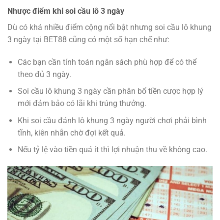
Nhược điểm khi soi cầu lô 3 ngày
Dù có khá nhiều điểm cộng nổi bật nhưng soi cầu lô khung
3 ngày tại BET88 cũng có một số hạn chế như:
Các bạn cần tính toán ngân sách phù hợp để có thể
theo đủ 3 ngày.
Soi cầu lô khung 3 ngày cần phân bổ tiền cược hợp lý
mới đảm bảo có lãi khi trúng thưởng.
Khi soi cầu đánh lô khung 3 ngày người chơi phải bình
tĩnh, kiên nhẫn chờ đợi kết quả.
Nếu tỷ lệ vào tiền quá ít thì lợi nhuận thu về không cao.