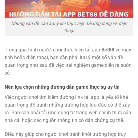
Những vấn đề cần lưu ý khi thực hiện tải ứng dụng về điện
thoại
Trong quá trình người chơi thực hiện tải app
Bet88
về máy
tính hoặc điện thoại, bạn cần phải lưu ý một số vấn đề
quan trọng như sau để việc trải nghiệm game diễn ra suôn
sẻ.
Nên lựa chọn những đường dẫn game thực sự uy tín
Việc người chơi tìm kiếm đường link tải app là yếu tố khá
quan trọng để tránh những trường hợp lừa đảo có thể xảy
ra. Bạn cần phải tải ứng dụng từ trang web chính thức của
nhà cái hoặc các nguồn thông tin có dẫn chứng cụ thể.
Điều này giúp cho người chơi tránh khỏi trường hợp truy