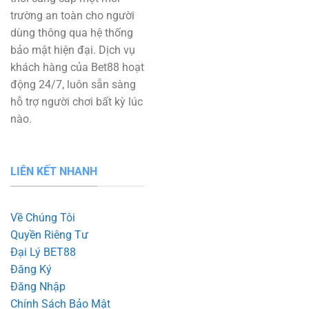
trường an toàn cho người
dùng thông qua hệ thống
bảo mật hiện đại. Dịch vụ
khách hàng của Bet88 hoạt
động 24/7, luôn sẵn sàng
hỗ trợ người chơi bất kỳ lúc
nào.
LIÊN KẾT NHANH
Về Chúng Tôi
Quyền Riêng Tư
Đại Lý BET88
Đăng Ký
Đăng Nhập
Chính Sách Bảo Mật